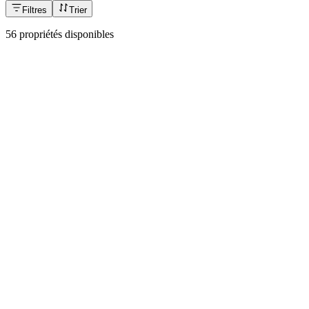
Filtres
Trier
56 propriétés disponibles
N°
001
À partir de
79 000 €
Cinq superbes appartements rénovés à Kolonos,
Athènes
Attique & Athènes
198 m²
Contacter
Voir la fiche
N°
003
980 000 €
Résidence de luxe en front de mer à Salamine
Attique & Athènes
110 m²
2
1
Piscine
Contacter
Voir la fiche
N°
004