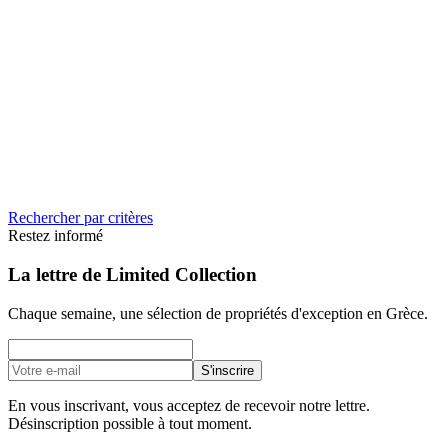
Crète
310 m²
2
2
Contacter
Voir la fiche
N°
071
71 €
Terrain à Blanditiis voluptas, Attique
Attique & Athènes
18 m²
6
6
Piscine
Rechercher par critères
Contacter
Voir la fiche
Restez informé
La lettre de Limited Collection
Chaque semaine, une sélection de propriétés d'exception en Grèce.
S'inscrire
En vous inscrivant, vous acceptez de recevoir notre lettre.
Désinscription possible à tout moment.