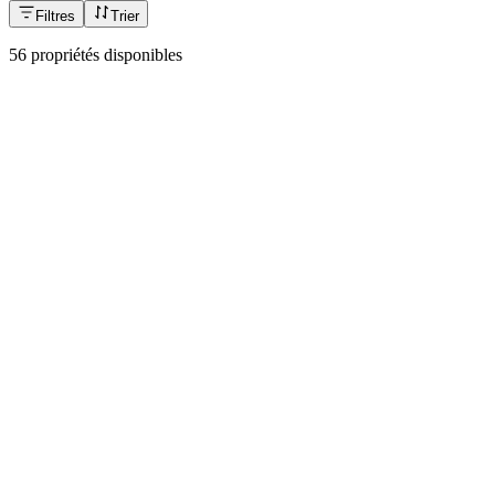
Filtres
Trier
56 propriétés disponibles
N°
001
À partir de
79 000 €
Cinq superbes appartements rénovés à Kolonos,
Athènes
Attique & Athènes
198 m²
Contacter
Voir la fiche
N°
003
980 000 €
Résidence de luxe en front de mer à Salamine
Attique & Athènes
110 m²
2
1
Piscine
Contacter
Voir la fiche
N°
004