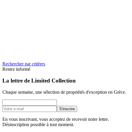
Attique & Athènes
20 m²
Contacter
Voir la fiche
N°
070
1 €
Villa panoramique et oliveraie, Ágios Nikólaos
Crète
310 m²
2
2
Rechercher par critères
Contacter
Voir la fiche
Restez informé
La lettre de Limited Collection
Chaque semaine, une sélection de propriétés d'exception en Grèce.
S'inscrire
En vous inscrivant, vous acceptez de recevoir notre lettre.
Désinscription possible à tout moment.